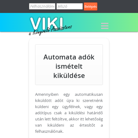
Hívj minket (H-P: 9-15h):
+36 20 365-
5494
Automata adók
ismételt
kiküldése
Amennyiben egy automatikusan
kiküldött adót újra ki szeretnénk
küldeni egy ügyfélnek, vagy egy
adótípus csak a kiküldési határidő
után lett feltöltve, akkor itt lehetőség
van kiküldeni az értesítőt a
felhasználónak.