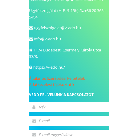
Ügyfélszolgálat (H-P: 9-15h):
+36 20 365-
5494
ugyfelszolgalat@v-ado.hu
info@v-ado.hu
1174
Budapest
,
Csermely Károly utca
33/3.
https://v-ado.hu/
Általános Szerződési Feltételek
Adatkezelési-tájékoztató
VEDD FEL VELÜNK A KAPCSOLATOT