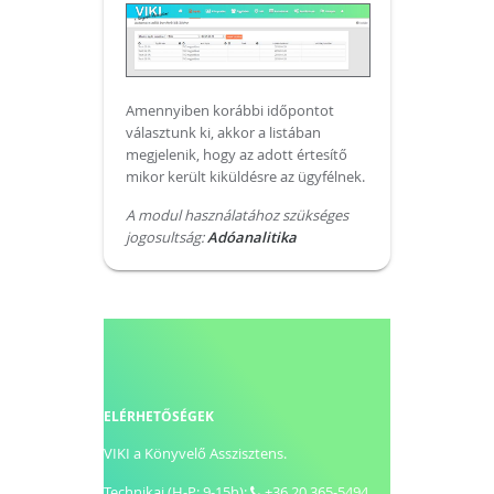
Amennyiben korábbi időpontot
választunk ki, akkor a listában
megjelenik, hogy az adott értesítő
mikor került kiküldésre az ügyfélnek.
A modul használatához szükséges
jogosultság:
Adóanalitika
ELÉRHETŐSÉGEK
VIKI a Könyvelő Asszisztens.
Technikai (H-P: 9-15h):
+36 20 365-5494