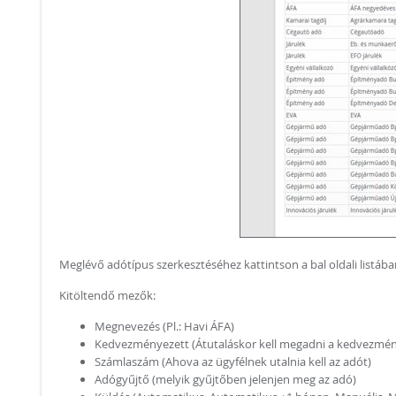
Meglévő adótípus szerkesztéséhez kattintson a bal oldali listáb
Kitöltendő mezők:
Megnevezés (Pl.: Havi ÁFA)
Kedvezményezett (Átutaláskor kell megadni a kedvezmén
Számlaszám (Ahova az ügyfélnek utalnia kell az adót)
Adógyűjtő (melyik gyűjtőben jelenjen meg az adó)