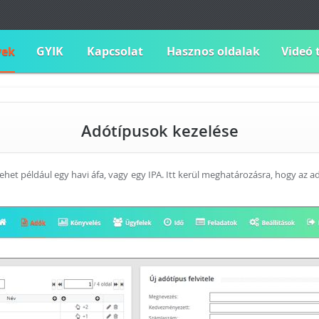
vek
GYIK
Kapcsolat
Hasznos oldalak
Videó 
Adótípusok kezelése
 lehet például egy havi áfa, vagy egy IPA. Itt kerül meghatározásra, hogy az