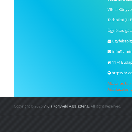
VIKI a Könyvel
Technikai (H-P
Ügyfélszolgála
ugyfelszol
info@v-ad
1174
Budap
https://v-a
Általános Szer
Adatkezelési-
Copyright © 2026
VIKI a Könyvelő Asszisztens.
. All Right Reserved.