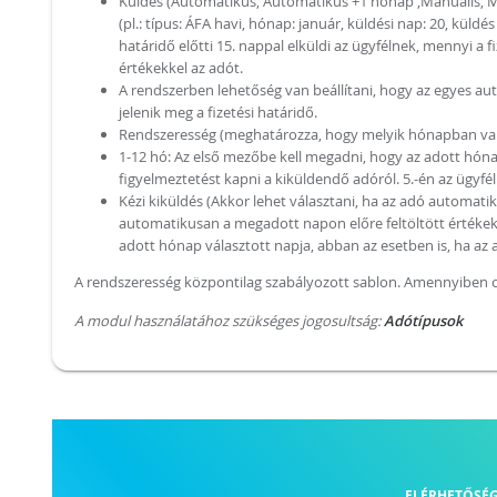
Küldés (Automatikus, Automatikus +1 hónap ,Manuális, Ma
(pl.: típus: ÁFA havi, hónap: január, küldési nap: 20, küld
határidő előtti 15. nappal elküldi az ügyfélnek, mennyi a f
értékekkel az adót.
A rendszerben lehetőség van beállítani, hogy az egyes aut
jelenik meg a fizetési határidő.
Rendszeresség (meghatározza, hogy melyik hónapban van a
1-12 hó: Az első mezőbe kell megadni, hogy az adott hónap 
figyelmeztetést kapni a kiküldendő adóról. 5.-én az ügyfél 
Kézi kiküldés (Akkor lehet választani, ha az adó automatik
automatikusan a megadott napon előre feltöltött értékekkel
adott hónap választott napja, abban az esetben is, ha a
A rendszeresség központilag szabályozott sablon. Amennyiben o
A modul használatához szükséges jogosultság:
Adótípusok
ELÉRHETŐSÉ