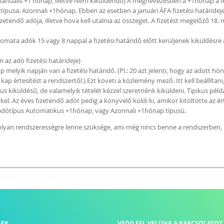
nuális +1 hónap, illetve Nem kiküldendő) A megnevezésben a +1hónap a felvi
és típusa: Azonnali +1hónap. Ebben az esetben a januári ÁFA fizetési határidej
izetendő adója, illetve hova kell utalnia az összeget. A fizetést megelőző 18. 
omata adók 15 vagy 8 nappal a fizetési határidő előtt kerüljenek kiküldésre 
z adó fizetési határideje)
melyik napján van a fizetési határidő. (Pl.: 20 azt jelenti, hogy az adott hón
kap értesítést a rendszertől.) Ezt követi a közlemény mező. Itt kell beállítan
us kiküldésű, de valamelyik tételét kézzel szeretnénk kiküldeni. Tipikus példa
. Az éves fizetendő adót pedig a könyvelő küldi ki, amikor kitöltötte az ért
z adótípus Automatikus +1hónap, vagy Azonnali +1hónap típusú.
lyan rendszerességre lenne szüksége, ami még nincs benne a rendszerben, k
GEK
VEDD FEL VELÜNK A KAPCSOLATOT