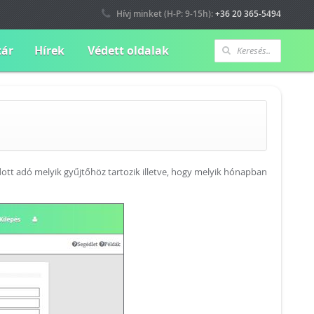
Hívj minket (H-P: 9-15h):
+36 20 365-5494
tár
Hírek
Védett oldalak
 adott adó melyik gyűjtőhöz tartozik illetve, hogy melyik hónapban