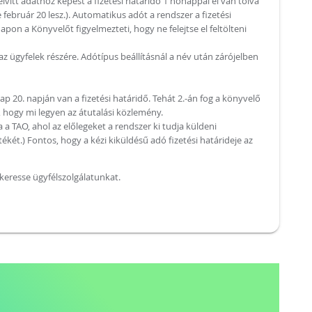
tt adathoz képest a fizetési határidő 1 hónappal el van tolva
e február 20 lesz.). Automatikus adót a rendszer a fizetési
napon a Könyvelőt figyelmezteti, hogy ne felejtse el feltölteni
az ügyfelek részére. Adótípus beállításnál a név után zárójelben
ap 20. napján van a fizetési határidő. Tehát 2.-án fog a könyvelő
i, hogy mi legyen az átutalási közlemény.
 a TAO, ahol az előlegeket a rendszer ki tudja küldeni
ékét.) Fontos, hogy a kézi kiküldésű adó fizetési határideje az
eresse ügyfélszolgálatunkat.