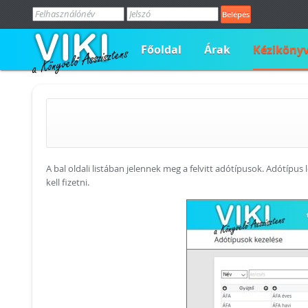
Főoldal
Árak
Kéziköny
A bal oldali listában jelennek meg a felvitt adótípusok. Adótípus
kell fizetni.