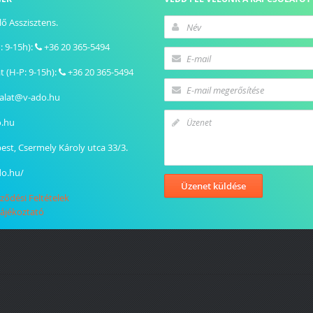
ő Asszisztens.
: 9-15h):
+36 20 365-5494
t (H-P: 9-15h):
+36 20 365-5494
galat@v-ado.hu
o.hu
est
,
Csermely Károly utca 33/3.
do.hu/
ződési Feltételek
tájékoztató